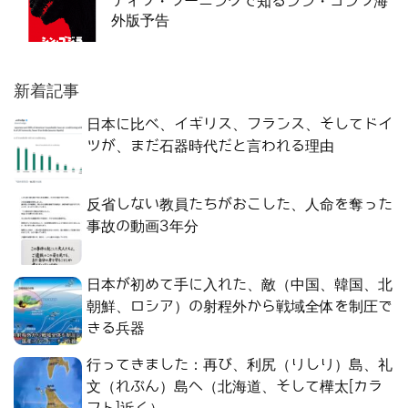
ティブ・ラーニングで知るシン・ゴジラ海
外版予告
新着記事
日本に比べ、イギリス、フランス、そしてドイ
ツが、まだ石器時代だと言われる理由
反省しない教員たちがおこした、人命を奪った
事故の動画3年分
日本が初めて手に入れた、敵（中国、韓国、北
朝鮮、ロシア）の射程外から戦域全体を制圧で
きる兵器
行ってきました：再び、利尻（りしり）島、礼
文（れぶん）島へ（北海道、そして樺太[カラ