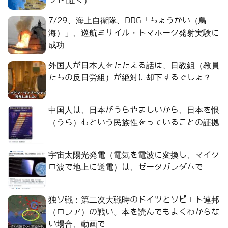
フト]近く）
7/29、海上自衛隊、DDG「ちょうかい（鳥
海）」、巡航ミサイル・トマホーク発射実験に
成功
外国人が日本人をたたえる話は、日教組（教員
たちの反日労組）が絶対に却下するでしょ？
中国人は、日本がうらやましいから、日本を恨
（うら）むという民族性をっていることの証拠
宇宙太陽光発電（電気を電波に変換し、マイク
ロ波で地上に送電）は、ゼータガンダムで
独ソ戦：第二次大戦時のドイツとソビエト連邦
（ロシア）の戦い。本を読んでもよくわからな
い場合、動画で