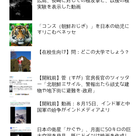
広島、長崎に対しての核攻撃と、以後の核
実験を表示した動画
「コンス（朝鮮おじぎ）」を日本の幼児に
すりこむベネッセ
【在校生向け】問：どこの大学でしょう？
【開戦前】菅（すが）官房長官のツィッタ
ー「北朝鮮ミサイル、警報出たら頑丈な建
物や地下街に避難を-政府」
【開戦前】動画：８月15日、インド軍と中
国軍の紛争がインドメディアより
日本の衛星「かぐや」、月面に50キロの巨
大空洞を発見。既にドイツは映画を作成し