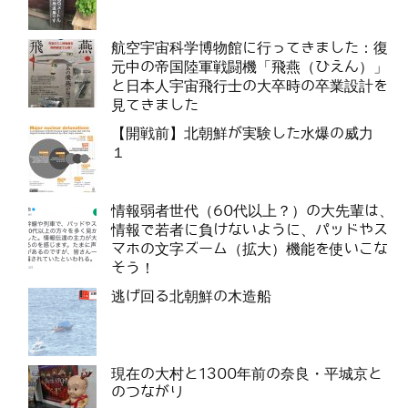
航空宇宙科学博物館に行ってきました：復
元中の帝国陸軍戦闘機「飛燕（ひえん）」
と日本人宇宙飛行士の大卒時の卒業設計を
見てきました
【開戦前】北朝鮮が実験した水爆の威力
１
情報弱者世代（60代以上？）の大先輩は、
情報で若者に負けないように、パッドやス
マホの文字ズーム（拡大）機能を使いこな
そう！
逃げ回る北朝鮮の木造船
現在の大村と1300年前の奈良・平城京と
のつながり