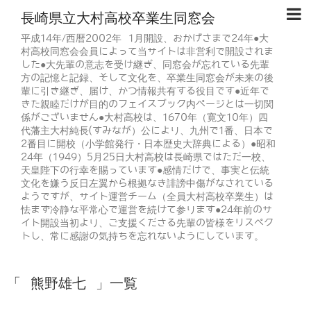
長崎県立大村高校卒業生同窓会
平成14年/西暦2002年 1月開設、おかげさまで24年●大
村高校同窓会会員によって当サイトは非営利で開設されま
した●大先輩の意志を受け継ぎ、同窓会が忘れている先輩
方の記憶と記録、そして文化を、卒業生同窓会が未来の後
輩に引き継ぎ、届け、かつ情報共有する役目です●近年で
きた親睦だけが目的のフェイスブック内ページとは一切関
係がございません●大村高校は、1670年（寛文10年）四
代藩主大村純長(すみなが）公により、九州で1番、日本で
2番目に開校（小学館発行・日本歴史大辞典による）●昭和
24年（1949）5月25日大村高校は長崎県ではただ一校、
天皇陛下の行幸を賜っています●感情だけで、事実と伝統
文化を嫌う反日左翼から根拠なき誹謗中傷がなされている
ようですが、サイト運営チーム（全員大村高校卒業生）は
怯まず冷静な平常心で運営を続けて参ります●24年前のサ
イト開設当初より、ご支援くださる先輩の皆様をリスペク
トし、常に感謝の気持ちを忘れないようにしています。
「 熊野雄七 」一覧