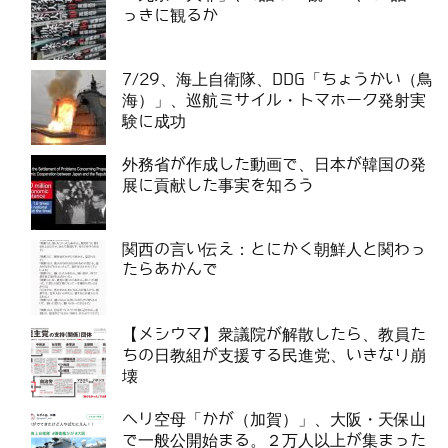
っきに観るか
7/29、海上自衛隊、DDG「ちょうかい（鳥
海）」、巡航ミサイル・トマホーク発射実
験に成功
外務省が作成した動画で、日本が韓国の発
展に貢献した事実を知ろう
関西の言い伝え：とにかく朝鮮人と関わっ
たらあかんで
【メシウマ】衆議院が解散したら、教員た
ちの日教組が支援する民進党、いきなり崩
壊
ヘリ空母「かが（加賀）」、大阪・天保山
で一般公開始まる。２万人以上が集まった