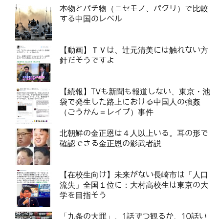
本物とパチ物（ニセモノ、パクリ）で比較
する中国のレベル
【動画】ＴＶは、辻元清美には触れない方
針だそうですよ
【続報】TVも新聞も報道しない、東京・池
袋で発生した路上における中国人の強姦
（ごうかん＝レイプ）事件
北朝鮮の金正恩は４人以上いる。耳の形で
確認できる金正恩の影武者説
【在校生向け】未来がない長崎市は「人口
流失」全国１位に：大村高校生は東京の大
学を目指そう
「九条の大罪」、1話ずつ観るか、10話い