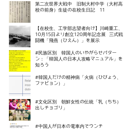
第二次世界大戦中 旧制大村中学（大村高
校の前身）生徒の在校生日記 11
【在校生、工学部志望者向け】川崎重工、
10月15日より創立120周年記念展 三式戦
闘機「飛燕（ひえん）」を展示
#民族区別 韓国人のいやがらせパター
ン：「韓国人の日本人攻略マニュアル」を
知ろう
#韓国人だけの精神病「火病（ひびょう、
ファビョン）」
#文化区別 朝鮮女性の伝統「乳（ちち）
出しチョゴリ」
#中国人が日本の電車内でウンチ