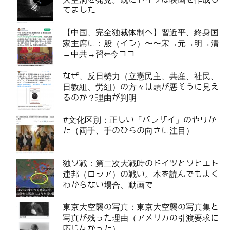
てました
【中国、完全独裁体制へ】習近平、終身国
家主席に：殷（イン）〜〜宋→元→明→清
→中共→習⇐今ココ
なぜ、反日勢力（立憲民主、共産、社民、
日教組、労組）の方々は頭が悪そうに見え
るのか？理由が判明
#文化区別：正しい「バンザイ」のやりか
た（両手、手のひらの向きに注目）
独ソ戦：第二次大戦時のドイツとソビエト
連邦（ロシア）の戦い。本を読んでもよく
わからない場合、動画で
東京大空襲の写真：東京大空襲の写真集と
写真が残った理由（アメリカの引渡要求に
応じなかった）