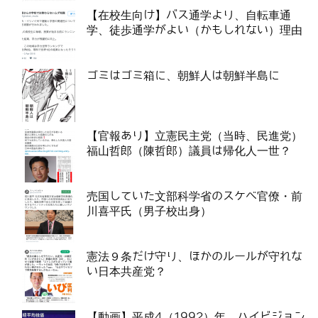
【在校生向け】バス通学より、自転車通
学、徒歩通学がよい（かもしれない）理由
ゴミはゴミ箱に、朝鮮人は朝鮮半島に
【官報あり】立憲民主党（当時、民進党）
福山哲郎（陳哲郎）議員は帰化人一世？
売国していた文部科学省のスケベ官僚・前
川喜平氏（男子校出身）
憲法９条だけ守り、ほかのルールが守れな
い日本共産党？
【動画】平成4（1992）年、ハイビジョン