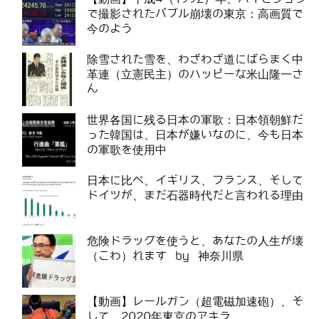
で撮影されたバブル崩壊の東京：高画質で
今のよう
除雪された雪を、わざわざ道にばらまく中
革連（立憲民主）のハッピーな米山隆一さ
ん
世界各国に残る日本の軍歌：日本領朝鮮だ
った韓国は、日本が嫌いなのに、今も日本
の軍歌を使用中
日本に比べ、イギリス、フランス、そして
ドイツが、まだ石器時代だと言われる理由
危険ドラッグを使うと、あなたの人生が壊
（こわ）れます by 神奈川県
【動画】レールガン（超電磁加速砲）、そ
して、2020年東京のアキラ