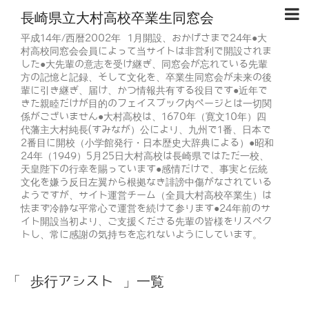
長崎県立大村高校卒業生同窓会
平成14年/西暦2002年 1月開設、おかげさまで24年●大
村高校同窓会会員によって当サイトは非営利で開設されま
した●大先輩の意志を受け継ぎ、同窓会が忘れている先輩
方の記憶と記録、そして文化を、卒業生同窓会が未来の後
輩に引き継ぎ、届け、かつ情報共有する役目です●近年で
きた親睦だけが目的のフェイスブック内ページとは一切関
係がございません●大村高校は、1670年（寛文10年）四
代藩主大村純長(すみなが）公により、九州で1番、日本で
2番目に開校（小学館発行・日本歴史大辞典による）●昭和
24年（1949）5月25日大村高校は長崎県ではただ一校、
天皇陛下の行幸を賜っています●感情だけで、事実と伝統
文化を嫌う反日左翼から根拠なき誹謗中傷がなされている
ようですが、サイト運営チーム（全員大村高校卒業生）は
怯まず冷静な平常心で運営を続けて参ります●24年前のサ
イト開設当初より、ご支援くださる先輩の皆様をリスペク
トし、常に感謝の気持ちを忘れないようにしています。
「 歩行アシスト 」一覧