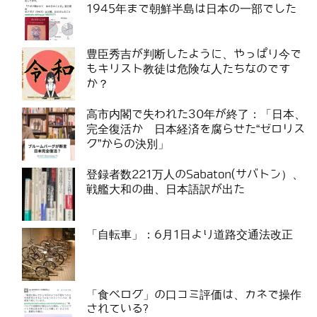
1945年まで朝鮮半島は日本の一部でした
豊臣秀吉が判断したように、やっぱり今で
もキリスト教徒は危険な人たちなのです
か？
高市内閣で失われた30年が終了：「日本、
完全復活か 日本経済を腐らせた“ゼロリス
ク”からの決別」
登録者数221万人のSabaton(サバトン）、
戦艦大和の曲、日本語訳が出た
「自転車」：6月1日より道路交通法改正
「食べログ」の口コミ評価は、カネで操作
されている?