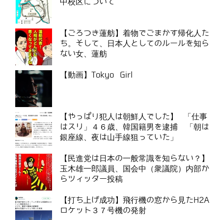
中校区について
【ごろつき蓮舫】着物でごまかす帰化人た
ち。そして、日本人としてのルールを知ら
ない女、蓮舫
【動画】Tokyo Girl
【やっぱり犯人は朝鮮人でした】 「仕事
はスリ」４６歳、韓国籍男を逮捕 「朝は
銀座線、夜は山手線狙っていた」
【民進党は日本の一般常識を知らない？】
玉木雄一郎議員、国会中（衆議院）内部か
らツィッター投稿
【打ち上げ成功】飛行機の窓から見たH2A
ロケット３７号機の発射