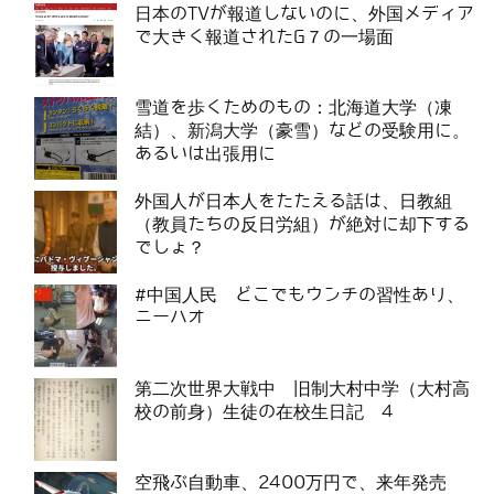
日本のTVが報道しないのに、外国メディア
で大きく報道されたG７の一場面
雪道を歩くためのもの：北海道大学（凍
結）、新潟大学（豪雪）などの受験用に。
あるいは出張用に
外国人が日本人をたたえる話は、日教組
（教員たちの反日労組）が絶対に却下する
でしょ？
#中国人民 どこでもウンチの習性あり、
ニーハオ
第二次世界大戦中 旧制大村中学（大村高
校の前身）生徒の在校生日記 4
空飛ぶ自動車、2400万円で、来年発売