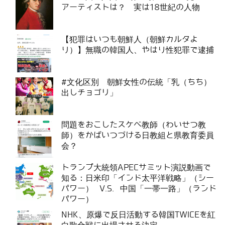
アーティストは？ 実は18世紀の人物
【犯罪はいつも朝鮮人（朝鮮カルタよ
り）】無職の韓国人、やはり性犯罪で逮捕
#文化区別 朝鮮女性の伝統「乳（ちち）
出しチョゴリ」
問題をおこしたスケベ教師（わいせつ教
師）をかばいつづける日教組と県教育委員
会？
トランプ大統領APECサミット演説動画で
知る：日米印「インド太平洋戦略」（シー
パワー） V.S. 中国「一帯一路」（ランド
パワー）
NHK、原爆で反日活動する韓国TWICEを紅