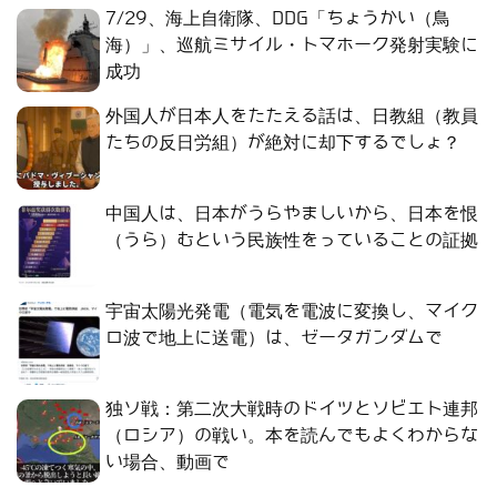
7/29、海上自衛隊、DDG「ちょうかい（鳥
海）」、巡航ミサイル・トマホーク発射実験に
成功
外国人が日本人をたたえる話は、日教組（教員
たちの反日労組）が絶対に却下するでしょ？
中国人は、日本がうらやましいから、日本を恨
（うら）むという民族性をっていることの証拠
宇宙太陽光発電（電気を電波に変換し、マイク
ロ波で地上に送電）は、ゼータガンダムで
独ソ戦：第二次大戦時のドイツとソビエト連邦
（ロシア）の戦い。本を読んでもよくわからな
い場合、動画で