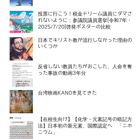
投票に行こう！税金ドリーム議員にダマさ
れないように：参議院議員選挙[令和7年・
2025/7/20]啓発ポスターの比較
日本でキリスト教が流行しなかった理由の
いくつか
反省しない教員たちがおこした、人命を奪
った事故の動画3年分
台湾映画KANOを見てきた
【在校生向け】【化学・元素記号の暗記方
法】日本初の新元素、国際認定へ 「ニホ
ニウム」