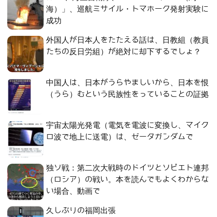
海）」、巡航ミサイル・トマホーク発射実験に
成功
外国人が日本人をたたえる話は、日教組（教員
たちの反日労組）が絶対に却下するでしょ？
中国人は、日本がうらやましいから、日本を恨
（うら）むという民族性をっていることの証拠
宇宙太陽光発電（電気を電波に変換し、マイク
ロ波で地上に送電）は、ゼータガンダムで
独ソ戦：第二次大戦時のドイツとソビエト連邦
（ロシア）の戦い。本を読んでもよくわからな
い場合、動画で
久しぶりの福岡出張