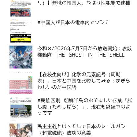
り）】無職の韓国人、やはり性犯罪で逮捕
#中国人が日本の電車内でウンチ
令和８/2026年7月7日から放送開始：攻殻
機動隊 THE GHOST IN THE SHELL
【在校生向け】化学の元素記号（周期
表）、日本と中国を比較してみる：まぎら
わしいのが中国語
#民族区別 朝鮮半島のおぞましい伝統「試
し腹（ためしばら）」、現在も継続中のよ
うです
民主主義とは？そして日本のレールガン
（超電磁砲）成功の意義