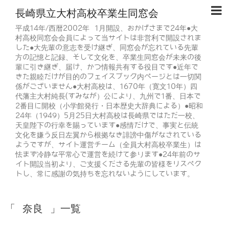
長崎県立大村高校卒業生同窓会
平成14年/西暦2002年 1月開設、おかげさまで24年●大
村高校同窓会会員によって当サイトは非営利で開設されま
した●大先輩の意志を受け継ぎ、同窓会が忘れている先輩
方の記憶と記録、そして文化を、卒業生同窓会が未来の後
輩に引き継ぎ、届け、かつ情報共有する役目です●近年で
きた親睦だけが目的のフェイスブック内ページとは一切関
係がございません●大村高校は、1670年（寛文10年）四
代藩主大村純長(すみなが）公により、九州で1番、日本で
2番目に開校（小学館発行・日本歴史大辞典による）●昭和
24年（1949）5月25日大村高校は長崎県ではただ一校、
天皇陛下の行幸を賜っています●感情だけで、事実と伝統
文化を嫌う反日左翼から根拠なき誹謗中傷がなされている
ようですが、サイト運営チーム（全員大村高校卒業生）は
怯まず冷静な平常心で運営を続けて参ります●24年前のサ
イト開設当初より、ご支援くださる先輩の皆様をリスペク
トし、常に感謝の気持ちを忘れないようにしています。
「 奈良 」一覧