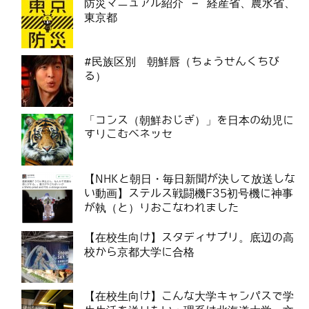
防災マニュアル紹介 – 経産省、農水省、
東京都
#民族区別 朝鮮唇（ちょうせんくちび
る）
「コンス（朝鮮おじぎ）」を日本の幼児に
すりこむベネッセ
【NHKと朝日・毎日新聞が決して放送しな
い動画】ステルス戦闘機F35初号機に神事
が執（と）りおこなわれました
【在校生向け】スタディサプリ。底辺の高
校から京都大学に合格
【在校生向け】こんな大学キャンパスで学