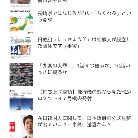
前川喜平さん
長崎県ではなじみがない「ちくわぶ」とい
う食材
日教組（にっきょうそ）は朝鮮人が設立し
た団体です（事実）
「九条の大罪」、1話ずつ観るか、10話い
っきに観るか
【打ち上げ成功】飛行機の窓から見たH2A
ロケット３７号機の発射
在日韓国人に関して、日本政府の公式見解
が出ています：半島に送還かな？