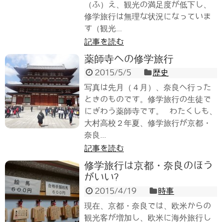
（ふ）え、観光の満足度が低下し、
修学旅行は無理な状況になっていま
す（観光...
記事を読む
薬師寺への修学旅行
2015/5/5
歴史
写真は先月（４月）、奈良へ行った
ときのものです。修学旅行の生徒で
にぎわう薬師寺です。 わたくしも、
大村高校２年夏、修学旅行が京都・
奈良...
記事を読む
修学旅行は京都・奈良のほう
がいい?
2015/4/19
時事
現在、京都・奈良では、欧米からの
観光客が増加し、欧米に海外旅行し