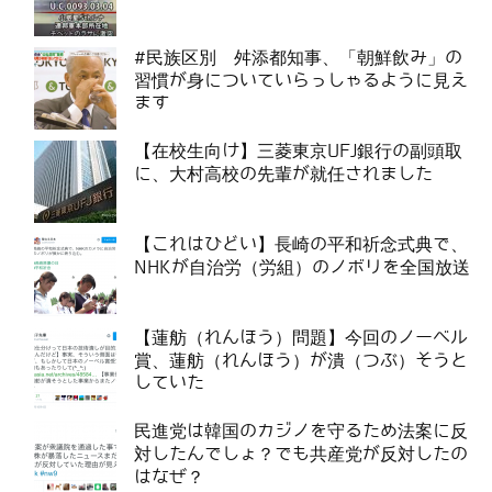
#民族区別 舛添都知事、「朝鮮飲み」の
習慣が身についていらっしゃるように見え
ます
【在校生向け】三菱東京UFJ銀行の副頭取
に、大村高校の先輩が就任されました
【これはひどい】長崎の平和祈念式典で、
NHKが自治労（労組）のノボリを全国放送
【蓮舫（れんほう）問題】今回のノーベル
賞、蓮舫（れんほう）が潰（つぶ）そうと
していた
民進党は韓国のカジノを守るため法案に反
対したんでしょ？でも共産党が反対したの
はなぜ？