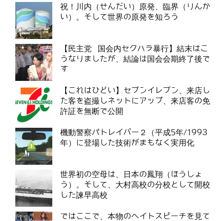
祝！川内（せんだい）原発、臨界（りんか
い）。そして世界の原発を知ろう
【民主党 国会内セクハラ暴行】結末はこ
うなりましたが、結論は国会会期終了後で
す
【これはひどい】セブンイレブン、来店し
た客を盗撮しネットにアップ、来店客の免
許証を無断で公開
機動警察パトレイバー２（平成5年/1993
年）に登場した技術がまもなく実用化
世界初の空母は、日本の鳳翔（ほうしょ
う）。そして、大村高校の分校として開校
した諫早高校
ではここで、本物のヘイトスピーチを見て