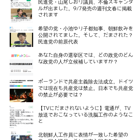
民進党・山尾しおり議員、不倫スキャンダ
ルが出ました。9/7発売の週刊文春に掲載
されます
希望の党・小池ゆり子都知事、朝鮮飲みを
公開されてました。そして、だまされた？
民進党の前原代表
あなた自身の選挙区では、どの政党のどん
な政党の人が立候補していますか？
ポーランドで共産主義除去法成立。ドイツ
では現在も共産党は禁止。日本でも共産党
の禁止が必要では？
【TVにだまされないように】電通が、TV
放送でおこなっている洗脳工作のようなこ
と
北朝鮮人工作員に表情が一致した希望の