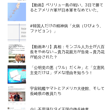
【動画】ペリリュー島の戦い。3日で勝て
るとアメリカ軍が日本軍をなめていた。
#韓国人だけの精神病「火病（ひびょう、
ファビョン）」
【動画あり】真相：モンゴル人力士が八百
長をやめない→貴乃花親方が告発→貴乃花
が処分された？
「公明党の悪（ワル）だくみ」と「立憲民
主党だけは」ダメな理由を知ろう！
宇宙戦艦ヤマトとアメリカ大使館、そして
長崎県の教員たち
少し不思議なタイ王国の徴兵検査