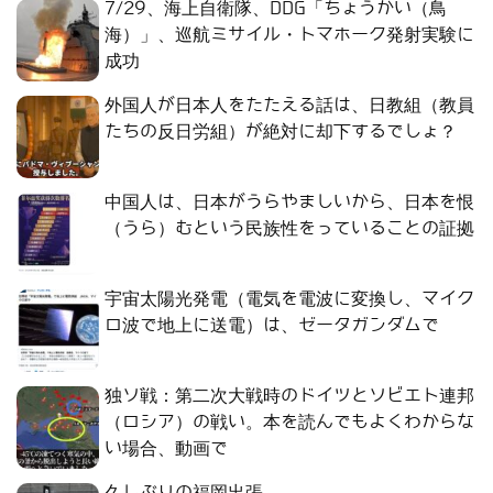
7/29、海上自衛隊、DDG「ちょうかい（鳥
海）」、巡航ミサイル・トマホーク発射実験に
成功
外国人が日本人をたたえる話は、日教組（教員
たちの反日労組）が絶対に却下するでしょ？
中国人は、日本がうらやましいから、日本を恨
（うら）むという民族性をっていることの証拠
宇宙太陽光発電（電気を電波に変換し、マイク
ロ波で地上に送電）は、ゼータガンダムで
独ソ戦：第二次大戦時のドイツとソビエト連邦
（ロシア）の戦い。本を読んでもよくわからな
い場合、動画で
久しぶりの福岡出張