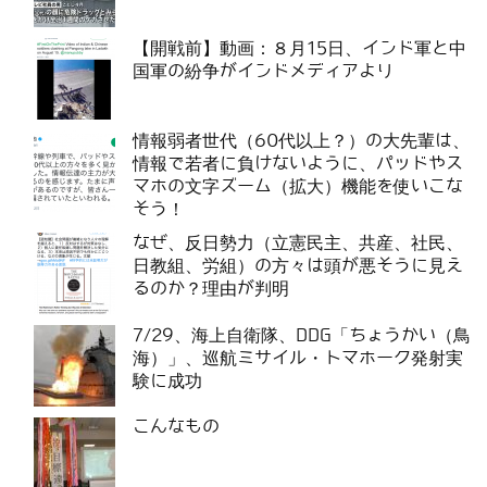
【開戦前】動画：８月15日、インド軍と中
国軍の紛争がインドメディアより
情報弱者世代（60代以上？）の大先輩は、
情報で若者に負けないように、パッドやス
マホの文字ズーム（拡大）機能を使いこな
そう！
なぜ、反日勢力（立憲民主、共産、社民、
日教組、労組）の方々は頭が悪そうに見え
るのか？理由が判明
7/29、海上自衛隊、DDG「ちょうかい（鳥
海）」、巡航ミサイル・トマホーク発射実
験に成功
こんなもの