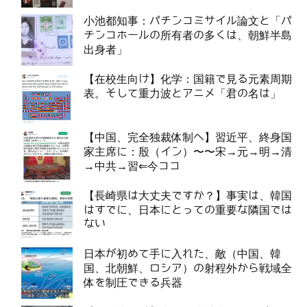
小池都知事：パチンコミサイル論文と「パ
チンコホールの所有者の多くは、朝鮮半島
出身者」
【在校生向け】化学：国籍で見る元素周期
表。そして重力波とアニメ「君の名は」
【中国、完全独裁体制へ】習近平、終身国
家主席に：殷（イン）〜〜宋→元→明→清
→中共→習⇐今ココ
【長崎県は大丈夫ですか？】事実は、韓国
はすでに、日本にとっての重要な隣国では
ない
日本が初めて手に入れた、敵（中国、韓
国、北朝鮮、ロシア）の射程外から戦域全
体を制圧できる兵器