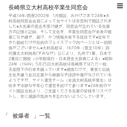
長崎県立大村高校卒業生同窓会
平成14年/西暦2002年 1月開設、おかげさまで24年●大
村高校同窓会会員によって当サイトは非営利で開設されま
した●大先輩の意志を受け継ぎ、同窓会が忘れている先輩
方の記憶と記録、そして文化を、卒業生同窓会が未来の後
輩に引き継ぎ、届け、かつ情報共有する役目です●近年で
きた親睦だけが目的のフェイスブック内ページとは一切関
係がございません●大村高校は、1670年（寛文10年）四
代藩主大村純長(すみなが）公により、九州で1番、日本で
2番目に開校（小学館発行・日本歴史大辞典による）●昭和
24年（1949）5月25日大村高校は長崎県ではただ一校、
天皇陛下の行幸を賜っています●感情だけで、事実と伝統
文化を嫌う反日左翼から根拠なき誹謗中傷がなされている
ようですが、サイト運営チーム（全員大村高校卒業生）は
怯まず冷静な平常心で運営を続けて参ります●24年前のサ
イト開設当初より、ご支援くださる先輩の皆様をリスペク
トし、常に感謝の気持ちを忘れないようにしています。
「 被爆者 」一覧