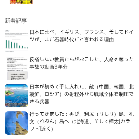
新着記事
日本に比べ、イギリス、フランス、そしてドイ
ツが、まだ石器時代だと言われる理由
反省しない教員たちがおこした、人命を奪った
事故の動画3年分
日本が初めて手に入れた、敵（中国、韓国、北
朝鮮、ロシア）の射程外から戦域全体を制圧で
きる兵器
行ってきました：再び、利尻（りしり）島、礼
文（れぶん）島へ（北海道、そして樺太[カラ
フト]近く）