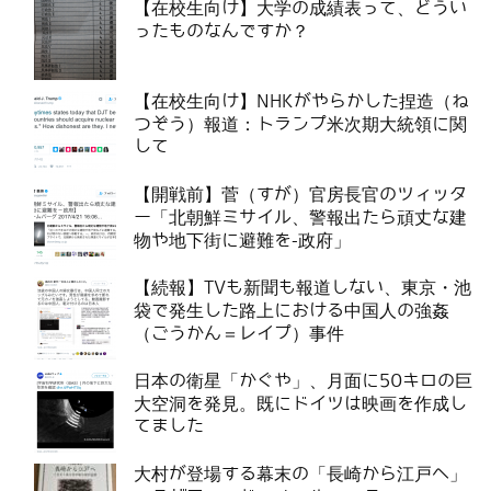
【在校生向け】大学の成績表って、どうい
ったものなんですか？
【在校生向け】NHKがやらかした捏造（ね
つぞう）報道：トランプ米次期大統領に関
して
【開戦前】菅（すが）官房長官のツィッタ
ー「北朝鮮ミサイル、警報出たら頑丈な建
物や地下街に避難を-政府」
【続報】TVも新聞も報道しない、東京・池
袋で発生した路上における中国人の強姦
（ごうかん＝レイプ）事件
日本の衛星「かぐや」、月面に50キロの巨
大空洞を発見。既にドイツは映画を作成し
てました
大村が登場する幕末の「長崎から江戸へ」