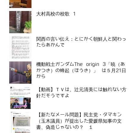
大村高校の校歌 1
関西の言い伝え：とにかく朝鮮人と関わっ
たらあかんで
機動戦士ガンダムThe origin 3「暁（あ
かつき）の蜂起（ほうき）」 は５月21日
から
【動画】ＴＶは、辻元清美には触れない方
針だそうですよ
【新たなメール問題】民主党・タマキン
（玉木議員）が提出した愛媛県知事の文
書、偽造じゃないの？ １