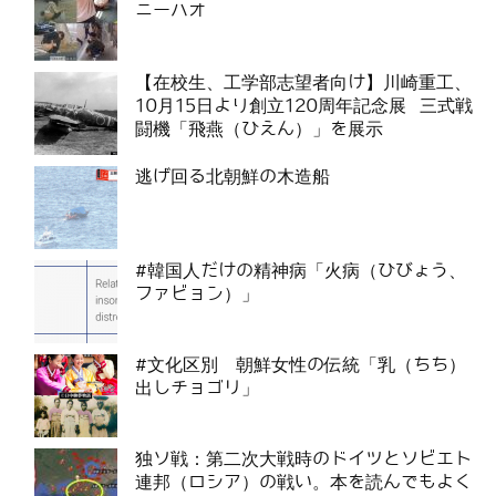
ニーハオ
【在校生、工学部志望者向け】川崎重工、
10月15日より創立120周年記念展 三式戦
闘機「飛燕（ひえん）」を展示
逃げ回る北朝鮮の木造船
#韓国人だけの精神病「火病（ひびょう、
ファビョン）」
#文化区別 朝鮮女性の伝統「乳（ちち）
出しチョゴリ」
独ソ戦：第二次大戦時のドイツとソビエト
連邦（ロシア）の戦い。本を読んでもよく