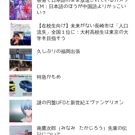
香港で日本語のまま放送されているカメラ
CM：日本語のほうが中国語よりかっこい
い？
【在校生向け】未来がない長崎市は「人口
流失」全国１位に：大村高校生は東京の大
学を目指そう
久しぶりの福岡出張
特急かもめ
謎の円盤UFOと新世紀エヴァンゲリオン
南鷹次郎（みなみ たかじろう）先輩の伝
記について