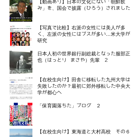
【動画あり】日本の文化にない「朝鮮飲
み」を、国会で披露（ひろう）されました
【写真で比較】右派の女性には美人が多
く、左派の女性にはブスが多い…米大学が
研究
日本人初の世界銀行副総裁となった服部正
也（はっとり まさや）先輩 2
【在校生向け】田舎に移転した九州大学は
失敗したのか？最初に郊外移転した中央大
学が都心へ
「保育園落ちた」ブログ ２
【在校生向け】東海道と大村高校 その６