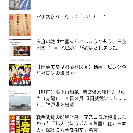
お伊勢参りに行ってきました １
今度の敵は中国なんでしょう？もう、日英
同盟（ ≒ ACSA）が締結されました
【国会であばれる社民党】動画：ピンク色
が社民党の議員です
【動画】海上自衛隊 新型潜水艦せきりゅ
う（赤龍）、本日３月13日就役いたしまし
た。神戸港を出港
戦争間近の朝鮮半島。マスコミが報道しな
かった「邦人（ほうじん＝外国に住む日本
人）保護に万全を期す」発言