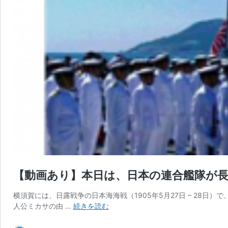
【動画あり】本日は、日本の連合艦隊が長
横須賀には、日露戦争の日本海海戦（1905年5月27日 – 2
【動
人公ミカサの由 …
続きを読む
画
あ