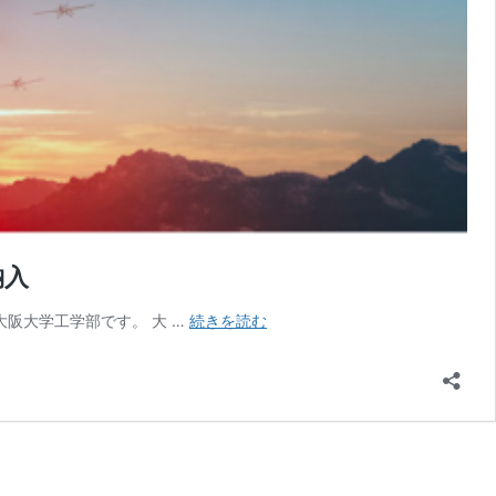
納入
ア
たい場合、大阪大学工学部です。 大 …
続きを読む
メ
リ
カ
陸
軍、
世
界