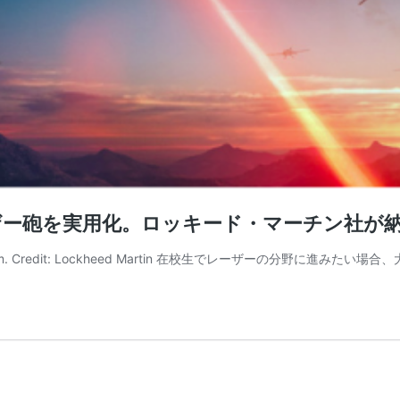
ザー砲を実用化。ロッキード・マーチン社が
n System. Credit: Lockheed Martin 在校生でレーザーの分野に進み